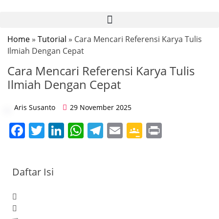
Home
»
Tutorial
» Cara Mencari Referensi Karya Tulis
Ilmiah Dengan Cepat
Cara Mencari Referensi Karya Tulis
Ilmiah Dengan Cepat
Aris Susanto
29 November 2025
F
T
Li
W
T
E
G
Pr
a
w
n
h
el
m
o
in
c
itt
k
at
e
ai
o
t
Daftar Isi
e
er
e
s
gr
l
gl
b
dI
A
a
e
o
n
p
m
Cl