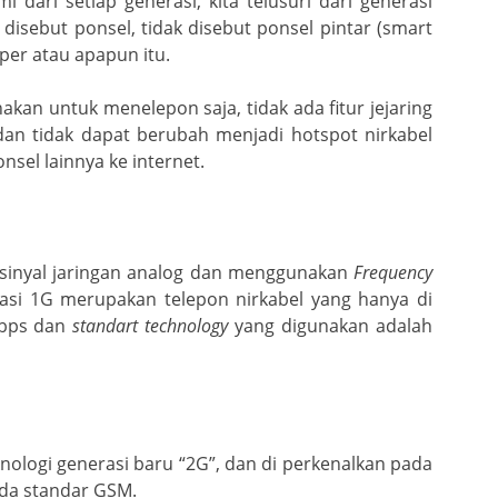
ari setiap generasi, kita telusuri dari generasi
isebut ponsel, tidak disebut ponsel pintar (smart
per atau apapun itu.
kan untuk menelepon saja, tidak ada fitur jejaring
dan tidak dapat berubah menjadi hotspot nirkabel
el lainnya ke internet.
 sinyal jaringan analog dan menggunakan
Frequency
asi 1G merupakan telepon nirkabel yang hanya di
Kbps dan
standart technology
yang digunakan adalah
ologi generasi baru “2G”, dan di perkenalkan pada
ada standar GSM.