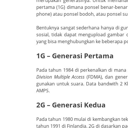
merupakan generasinya. Untuk memahami d
k
ss
pertama (1G) dimana ponsel benar-benar d
ro
phone) atau ponsel bodoh, atau ponsel su
o
Bentuknya sangat sederhana hanya di guna
m
sosial, tidak dapat mengupload gambar 
yang bisa menghubungkan ke beberapa pons
1G – Generasi Pertama
Pada tahun 1984 di perkenalkan di mana
Division Multiple Access
(FDMA), dan gener
gunakan untuk suara. Data bandwith 2 
AMPS.
2G – Generasi Kedua
Pada tahun 1980 mulai di kembangkan tekn
tahun 1991 di Finlandia. 2G di dasarkan p