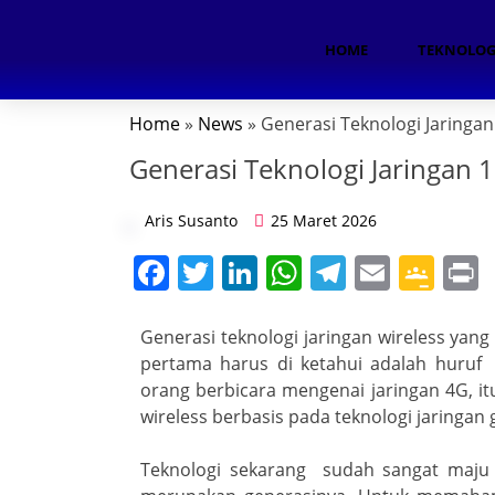
HOME
TEKNOLOG
Home
»
News
» Generasi Teknologi Jaringan
Generasi Teknologi Jaringan 
ok
Aris Susanto
25 Maret 2026
n
F
T
Li
W
T
E
G
a
w
n
h
el
m
o
i
App
c
itt
k
at
e
ai
o
t
Generasi teknologi jaringan wireless yang
am
pertama harus di ketahui adalah huruf 
e
er
e
s
gr
l
gl
orang berbicara mengenai jaringan 4G, i
b
dI
A
a
e
wireless berbasis pada teknologi jaringan 
o
n
p
m
Cl
Teknologi sekarang sudah sangat maju
oom
o
p
a