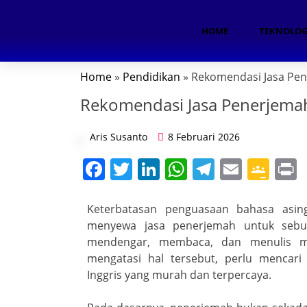
HOME
TEKNOLOG
Home
»
Pendidikan
» Rekomendasi Jasa Pe
Rekomendasi Jasa Penerjema
ok
Aris Susanto
8 Februari 2026
n
F
T
Li
W
T
E
G
a
w
n
h
el
m
o
i
App
c
itt
k
at
e
ai
o
t
Keterbatasan penguasaan bahasa asin
am
menyewa jasa penerjemah untuk sebuah
e
er
e
s
gr
l
gl
mendengar, membaca, dan menulis me
b
dI
A
a
e
mengatasi hal tersebut, perlu mencar
o
n
p
m
Cl
Inggris yang murah dan terpercaya.
oom
o
p
a