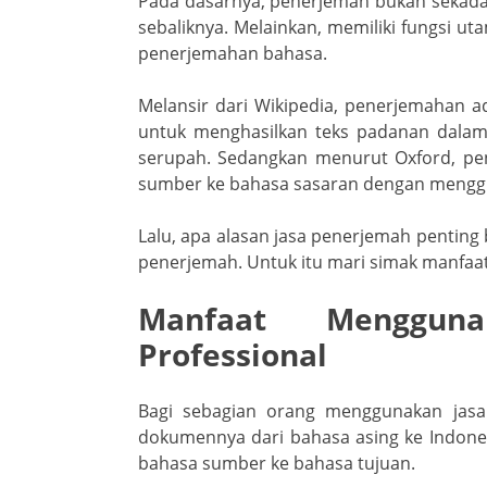
Pada dasarnya, penerjemah bukan sekadar
k
ss
sebaliknya. Melainkan, memiliki fungsi u
ro
penerjemahan bahasa.
o
Melansir dari Wikipedia, penerjemahan a
m
untuk menghasilkan teks padanan dala
serupah. Sedangkan menurut Oxford, pe
sumber ke bahasa sasaran dengan menggu
Lalu, apa alasan jasa penerjemah penting
penerjemah. Untuk itu mari simak manfa
Manfaat Menggun
Professional
Bagi sebagian orang menggunakan jasa
dokumennya dari bahasa asing ke Indone
bahasa sumber ke bahasa tujuan.