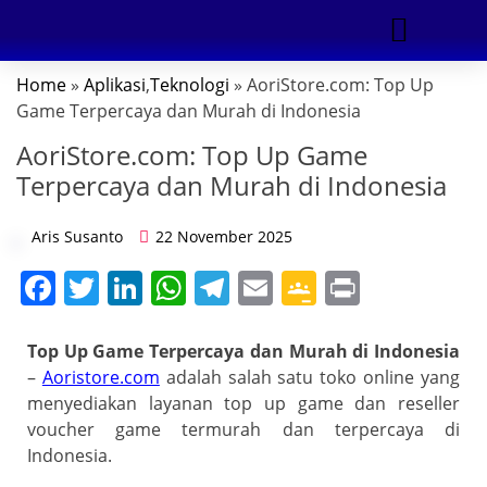
Home
»
Aplikasi
,
Teknologi
» AoriStore.com: Top Up
DIGITAL MARKETING
Game Terpercaya dan Murah di Indonesia
AoriStore.com: Top Up Game
Terpercaya dan Murah di Indonesia
Aris Susanto
22 November 2025
F
T
Li
W
T
E
G
Pr
a
w
n
h
el
m
o
in
c
itt
k
at
e
ai
o
t
Top Up Game Terpercaya dan Murah di Indonesia
–
Aoristore.com
adalah salah satu toko online yang
e
er
e
s
gr
l
gl
menyediakan layanan top up game dan reseller
b
dI
A
a
e
voucher game termurah dan terpercaya di
o
n
p
m
Cl
Indonesia.