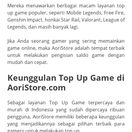
o
p
a
Mereka menawarkan berbagai macam layanan top
k
ss
up game populer, seperti Mobile Legends, Free Fire,
ro
Genshin Impact, honkai Star Rail, Valorant, League of
Legends, dan masih banyak lagi.
o
m
Jika Anda seorang gamer yang sering memainkan
game online, maka AoriStore adalah tempat terbaik
untuk melakukan pengisian saldo game dengan
mudah dan cepat.
Keunggulan Top Up Game di
AoriStore.com
Sebagai layanan Top Up Game terpercaya dan
murah di Indonesia yang sudah dipercaya ribuan
pengguna, AoriStore memiliki beberapa keunggulan
yang menjadikannya sebagai pilihan terbaik para
gamers untuk melakukan top up.