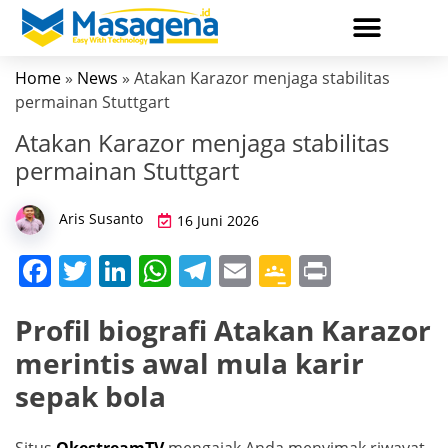
Home
»
News
» Atakan Karazor menjaga stabilitas
DIGITAL MARKETING
permainan Stuttgart
Atakan Karazor menjaga stabilitas
permainan Stuttgart
Aris Susanto
16 Juni 2026
F
T
Li
W
T
E
G
Pr
a
w
n
h
el
m
o
in
Profil biografi Atakan Karazor
c
itt
k
at
e
ai
o
t
merintis awal mula karir
e
er
e
s
gr
l
gl
b
dI
A
a
e
sepak bola
o
n
p
m
Cl