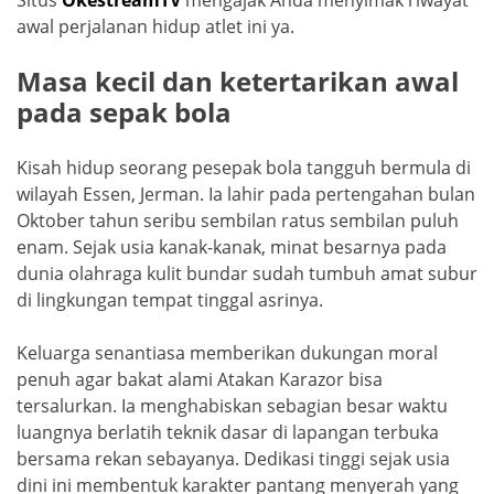
Situs
OkestreamTV
mengajak Anda menyimak riwayat
o
p
a
awal perjalanan hidup atlet ini ya.
k
ss
ro
Masa kecil dan ketertarikan awal
pada sepak bola
o
m
Kisah hidup seorang pesepak bola tangguh bermula di
wilayah Essen, Jerman. Ia lahir pada pertengahan bulan
Oktober tahun seribu sembilan ratus sembilan puluh
enam. Sejak usia kanak-kanak, minat besarnya pada
dunia olahraga kulit bundar sudah tumbuh amat subur
di lingkungan tempat tinggal asrinya.
Keluarga senantiasa memberikan dukungan moral
penuh agar bakat alami Atakan Karazor bisa
tersalurkan. Ia menghabiskan sebagian besar waktu
luangnya berlatih teknik dasar di lapangan terbuka
bersama rekan sebayanya. Dedikasi tinggi sejak usia
dini ini membentuk karakter pantang menyerah yang