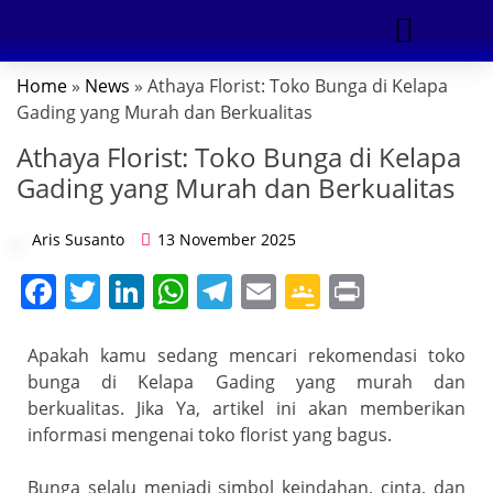
Home
»
News
» Athaya Florist: Toko Bunga di Kelapa
DIGITAL MARKETING
Gading yang Murah dan Berkualitas
Athaya Florist: Toko Bunga di Kelapa
Gading yang Murah dan Berkualitas
Aris Susanto
13 November 2025
F
T
Li
W
T
E
G
Pr
a
w
n
h
el
m
o
in
c
itt
k
at
e
ai
o
t
Apakah kamu sedang mencari rekomendasi toko
bunga di Kelapa Gading yang murah dan
e
er
e
s
gr
l
gl
berkualitas. Jika Ya, artikel ini akan memberikan
b
dI
A
a
e
informasi mengenai toko florist yang bagus.
o
n
p
m
Cl
Bunga selalu menjadi simbol keindahan, cinta, dan