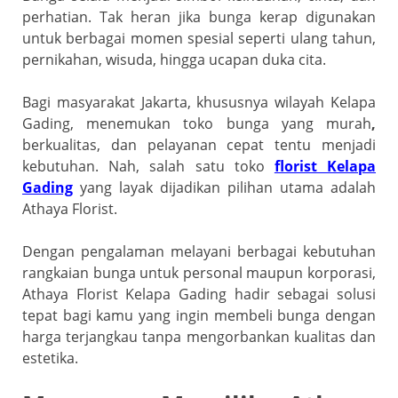
o
p
a
perhatian. Tak heran jika bunga kerap digunakan
k
ss
untuk berbagai momen spesial seperti ulang tahun,
ro
pernikahan, wisuda, hingga ucapan duka cita.
o
Bagi masyarakat Jakarta, khususnya wilayah Kelapa
m
Gading, menemukan toko bunga yang murah
,
berkualitas, dan pelayanan cepat tentu menjadi
kebutuhan. Nah, salah satu toko
florist Kelapa
Gading
yang layak dijadikan pilihan utama adalah
Athaya Florist.
Dengan pengalaman melayani berbagai kebutuhan
rangkaian bunga untuk personal maupun korporasi,
Athaya Florist Kelapa Gading hadir sebagai solusi
tepat bagi kamu yang ingin membeli bunga dengan
harga terjangkau tanpa mengorbankan kualitas dan
estetika.