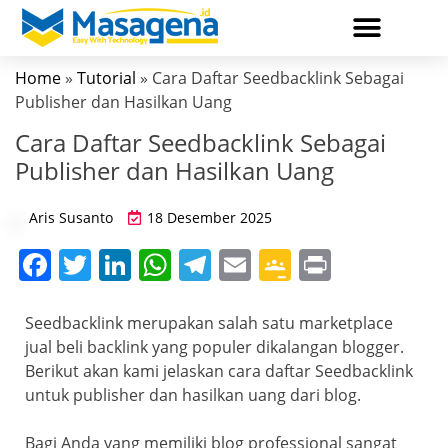
Home
»
Tutorial
» Cara Daftar Seedbacklink Sebagai
Publisher dan Hasilkan Uang
Cara Daftar Seedbacklink Sebagai
Publisher dan Hasilkan Uang
Aris Susanto
18 Desember 2025
F
T
Li
W
T
E
G
Pr
a
w
n
h
el
m
o
in
c
itt
k
at
e
ai
o
t
Seedbacklink merupakan salah satu marketplace
jual beli backlink yang populer dikalangan blogger.
e
er
e
s
gr
l
gl
Berikut akan kami jelaskan cara daftar Seedbacklink
b
dI
A
a
e
untuk publisher dan hasilkan uang dari blog.
o
n
p
m
Cl
Bagi Anda yang memiliki blog professional sangat