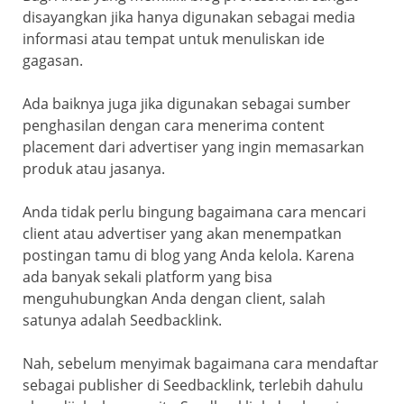
o
p
a
disayangkan jika hanya digunakan sebagai media
k
ss
informasi atau tempat untuk menuliskan ide
ro
gagasan.
o
Ada baiknya juga jika digunakan sebagai sumber
m
penghasilan dengan cara menerima content
placement dari advertiser yang ingin memasarkan
produk atau jasanya.
Anda tidak perlu bingung bagaimana cara mencari
client atau advertiser yang akan menempatkan
postingan tamu di blog yang Anda kelola. Karena
ada banyak sekali platform yang bisa
menguhubungkan Anda dengan client, salah
satunya adalah Seedbacklink.
Nah, sebelum menyimak bagaimana cara mendaftar
sebagai publisher di Seedbacklink, terlebih dahulu