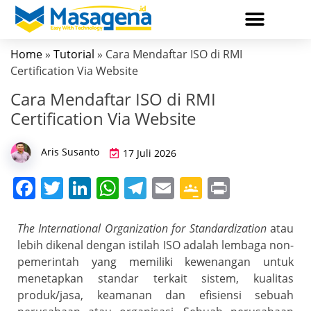
Home
»
Tutorial
» Cara Mendaftar ISO di RMI
Certification Via Website
Cara Mendaftar ISO di RMI
Certification Via Website
Aris Susanto
17 Juli 2026
F
T
Li
W
T
E
G
Pr
a
w
n
h
el
m
o
in
c
itt
k
at
e
ai
o
t
The International Organization for Standardization
atau
lebih dikenal dengan istilah ISO adalah lembaga non-
e
er
e
s
gr
l
gl
pemerintah yang memiliki kewenangan untuk
b
dI
A
a
e
menetapkan standar terkait sistem, kualitas
o
n
p
m
Cl
produk/jasa, keamanan dan efisiensi sebuah