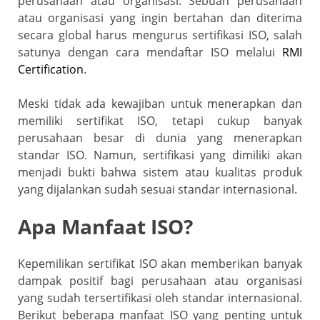
perusahaan atau organisasi. Sebuah perusahaan
o
p
a
atau organisasi yang ingin bertahan dan diterima
k
ss
secara global harus mengurus sertifikasi ISO, salah
ro
satunya dengan cara mendaftar ISO melalui
RMI
Certification
.
o
m
Meski tidak ada kewajiban untuk menerapkan dan
memiliki sertifikat ISO, tetapi cukup banyak
perusahaan besar di dunia yang menerapkan
standar ISO. Namun, sertifikasi yang dimiliki akan
menjadi bukti bahwa sistem atau kualitas produk
yang dijalankan sudah sesuai standar internasional.
Apa Manfaat ISO?
Kepemilikan sertifikat ISO akan memberikan banyak
dampak positif bagi perusahaan atau organisasi
yang sudah tersertifikasi oleh standar internasional.
Berikut beberapa manfaat ISO yang penting untuk