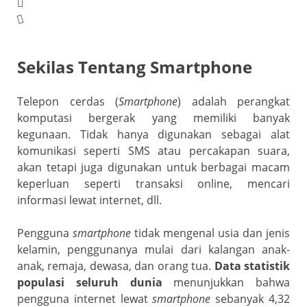
o
n
p
m
Cl
o
p
a
k
ss
ro
Sekilas Tentang Smartphone
o
Telepon cerdas (
Smartphone
) adalah perangkat
m
komputasi bergerak yang memiliki banyak
kegunaan. Tidak hanya digunakan sebagai alat
komunikasi seperti SMS atau percakapan suara,
akan tetapi juga digunakan untuk berbagai macam
keperluan seperti transaksi online, mencari
informasi lewat internet, dll.
Pengguna
smartphone
tidak mengenal usia dan jenis
kelamin, penggunanya mulai dari kalangan anak-
anak, remaja, dewasa, dan orang tua.
Data statistik
populasi seluruh dunia
menunjukkan bahwa
pengguna internet lewat
smartphone
sebanyak 4,32