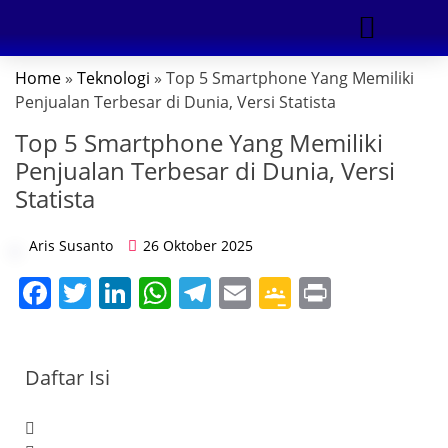
Home
»
Teknologi
» Top 5 Smartphone Yang Memiliki
DIGITAL MARKETING
Penjualan Terbesar di Dunia, Versi Statista
Top 5 Smartphone Yang Memiliki
Penjualan Terbesar di Dunia, Versi
Statista
Aris Susanto
26 Oktober 2025
F
T
Li
W
T
E
G
Pr
a
w
n
h
el
m
o
in
c
itt
k
at
e
ai
o
t
Daftar Isi
e
er
e
s
gr
l
gl
b
dI
A
a
e