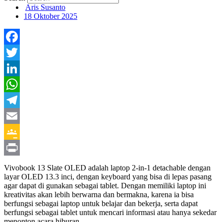
Aris Susanto
18 Oktober 2025
Facebook
Twitter
LinkedIn
WhatsApp
Telegram
Email
Google
Classroom
Print
Vivobook 13 Slate OLED adalah laptop 2-in-1 detachable dengan
layar OLED 13.3 inci, dengan keyboard yang bisa di lepas pasang
agar dapat di gunakan sebagai tablet. Dengan memiliki laptop ini
kreativitas akan lebih berwarna dan bermakna, karena ia bisa
berfungsi sebagai laptop untuk belajar dan bekerja, serta dapat
berfungsi sebagai tablet untuk mencari informasi atau hanya sekedar
menonton acara hiburan.