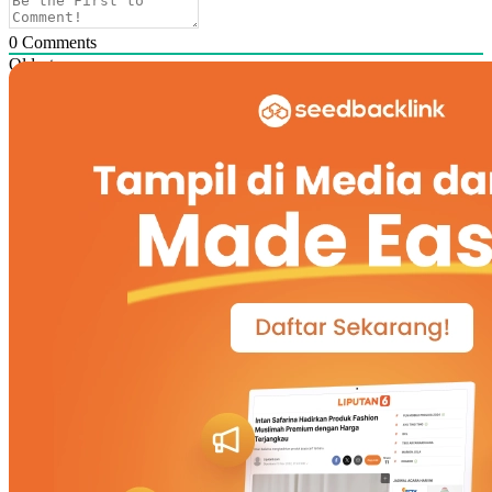
0
Comments
Oldest
Newest
Most Voted