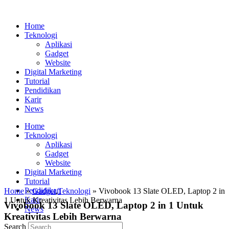
Home
Teknologi
Aplikasi
Gadget
Website
Digital Marketing
Tutorial
Pendidikan
Karir
News
Home
Teknologi
Aplikasi
Gadget
Website
Digital Marketing
Tutorial
Pendidikan
Home
»
Gadget
,
Teknologi
» Vivobook 13 Slate OLED, Laptop 2 in
Karir
1 Untuk Kreativitas Lebih Berwarna
Vivobook 13 Slate OLED, Laptop 2 in 1 Untuk
News
Kreativitas Lebih Berwarna
Search