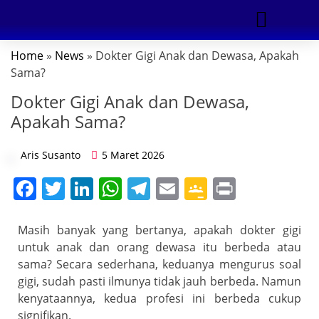
Home
»
News
» Dokter Gigi Anak dan Dewasa, Apakah
DIGITAL MARKETING
Sama?
Dokter Gigi Anak dan Dewasa,
Apakah Sama?
Aris Susanto
5 Maret 2026
F
T
Li
W
T
E
G
Pr
a
w
n
h
el
m
o
in
c
itt
k
at
e
ai
o
t
Masih banyak yang bertanya, apakah dokter gigi
untuk anak dan orang dewasa itu berbeda atau
e
er
e
s
gr
l
gl
sama? Secara sederhana, keduanya mengurus soal
b
dI
A
a
e
gigi, sudah pasti ilmunya tidak jauh berbeda. Namun
o
n
p
m
Cl
kenyataannya, kedua profesi ini berbeda cukup
signifikan.