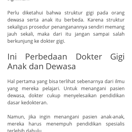
o
p
a
k
ss
Perlu diketahui bahwa struktur gigi pada orang
ro
dewasa serta anak itu berbeda. Karena struktur
sekaligus prosedur penanganannya sendiri memang
o
jauh sekali, maka dari itu jangan sampai salah
m
berkunjung ke dokter gigi.
Ini Perbedaan Dokter Gigi
Anak dan Dewasa
Hal pertama yang bisa terlihat sebenarnya dari ilmu
yang mereka pelajari. Untuk menangani pasien
dewasa, dokter cukup menyelesaikan pendidikan
dasar kedokteran.
Namun, jika ingin menangani pasien anak-anak,
mereka harus menempuh pendidikan spesialis
terlebih dahulu.