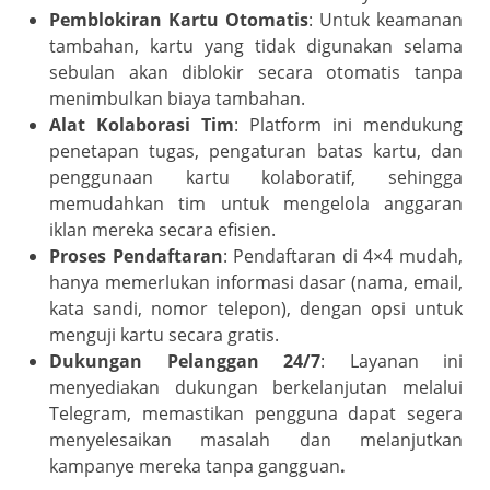
Pemblokiran Kartu Otomatis
: Untuk keamanan
tambahan, kartu yang tidak digunakan selama
sebulan akan diblokir secara otomatis tanpa
menimbulkan biaya tambahan.
Alat Kolaborasi Tim
: Platform ini mendukung
penetapan tugas, pengaturan batas kartu, dan
penggunaan kartu kolaboratif, sehingga
memudahkan tim untuk mengelola anggaran
iklan mereka secara efisien.
Proses Pendaftaran
: Pendaftaran di 4×4 mudah,
hanya memerlukan informasi dasar (nama, email,
kata sandi, nomor telepon), dengan opsi untuk
menguji kartu secara gratis.
Dukungan Pelanggan 24/7
: Layanan ini
menyediakan dukungan berkelanjutan melalui
Telegram, memastikan pengguna dapat segera
menyelesaikan masalah dan melanjutkan
kampanye mereka tanpa gangguan
.