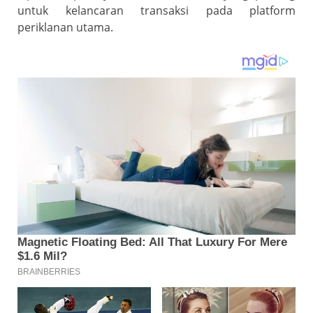
untuk kelancaran transaksi pada platform
periklanan utama.