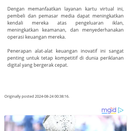
Dengan memanfaatkan layanan kartu virtual ini,
pembeli dan pemasar media dapat meningkatkan
kendali mereka atas pengeluaran iklan,
meningkatkan keamanan, dan menyederhanakan
operasi keuangan mereka.
Penerapan alat-alat keuangan inovatif ini sangat
penting untuk tetap kompetitif di dunia periklanan
digital yang bergerak cepat.
Originally posted 2024-08-24 00:38:16.