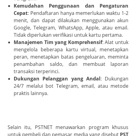
Kemudahan Penggunaan dan Pengaturan
Cepat
: Pendaftaran hanya memerlukan waktu 1-2
menit, dan dapat dilakukan menggunakan akun
Google, Telegram, WhatsApp, Apple, atau email.
Tidak diperlukan verifikasi untuk kartu pertama.
Manajemen Tim yang Komprehensif
: Alat untuk
mengelola beberapa kartu virtual, menetapkan
peran, menetapkan batas pengeluaran, meminta
penambahan saldo, dan membuat laporan
transaksi terperinci.
Dukungan Pelanggan yang Andal
: Dukungan
24/7 melalui bot Telegram, email, atau metode
praktis lainnya.
Selain itu, PSTNET menawarkan program khusus
untuk pembeli dan pemasar media yang disebut
PST