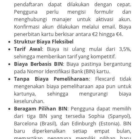
pendaftaran dapat dilakukan dengan cepat.
Pengguna perlu mengisi formulir dan
menghubungi manajer untuk aktivasi akun.
Konfirmasi akun dilakukan melalui email. Biaya
penerbitan kartu berkisar antara €2 hingga €4.
Struktur Biaya Fleksibel
Tarif Awal
: Biaya isi ulang mulai dari 3,5%,
sehingga memberikan tarif yang kompetitif.
Biaya Berbasis BIN
: Biaya pastinya bergantung
pada Nomor Identifikasi Bank (BIN) kartu.
Tanpa Biaya Pemeliharaan
: Flexcard tidak
mengenakan biaya pemeliharaan apa pun untuk
kartunya, sehingga mengurangi biaya
keseluruhan.
Beragam Pilihan BIN
: Pengguna dapat memilih
dari tiga BIN yang tersedia Sophia (Spanyol),
Barcelona (Brasil), dan Edinburgh (Estonia). BIN
baru diperkenalkan setiap empat bulan,
memastikan pengguna memiliki pilihan baru