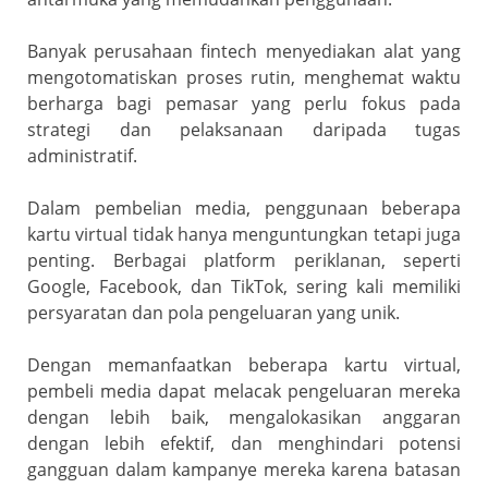
o
n
p
m
Cl
o
p
a
Banyak perusahaan fintech menyediakan alat yang
k
ss
mengotomatiskan proses rutin, menghemat waktu
ro
berharga bagi pemasar yang perlu fokus pada
strategi dan pelaksanaan daripada tugas
o
administratif.
m
Dalam pembelian media, penggunaan beberapa
kartu virtual tidak hanya menguntungkan tetapi juga
penting. Berbagai platform periklanan, seperti
Google, Facebook, dan TikTok, sering kali memiliki
persyaratan dan pola pengeluaran yang unik.
Dengan memanfaatkan beberapa kartu virtual,
pembeli media dapat melacak pengeluaran mereka
dengan lebih baik, mengalokasikan anggaran
dengan lebih efektif, dan menghindari potensi
gangguan dalam kampanye mereka karena batasan