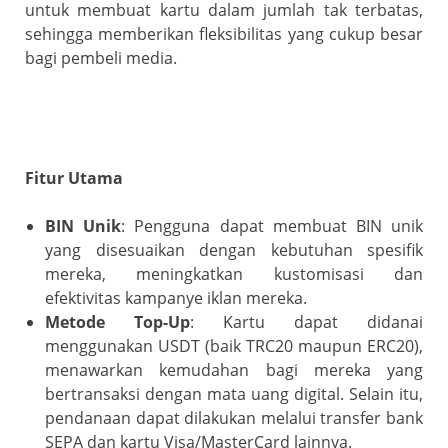
untuk membuat kartu dalam jumlah tak terbatas,
sehingga memberikan fleksibilitas yang cukup besar
bagi pembeli media.
Fitur Utama
BIN Unik
: Pengguna dapat membuat BIN unik
yang disesuaikan dengan kebutuhan spesifik
mereka, meningkatkan kustomisasi dan
efektivitas kampanye iklan mereka.
Metode Top-Up
: Kartu dapat didanai
menggunakan USDT (baik TRC20 maupun ERC20),
menawarkan kemudahan bagi mereka yang
bertransaksi dengan mata uang digital. Selain itu,
pendanaan dapat dilakukan melalui transfer bank
SEPA dan kartu Visa/MasterCard lainnya.