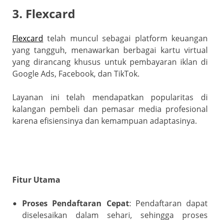
3. Flexcard
Flexcard
telah muncul sebagai platform keuangan
yang tangguh, menawarkan berbagai kartu virtual
yang dirancang khusus untuk pembayaran iklan di
Google Ads, Facebook, dan TikTok.
Layanan ini telah mendapatkan popularitas di
kalangan pembeli dan pemasar media profesional
karena efisiensinya dan kemampuan adaptasinya.
Fitur Utama
Proses Pendaftaran Cepat
: Pendaftaran dapat
diselesaikan dalam sehari, sehingga proses