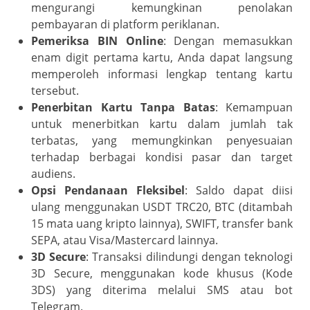
mengurangi kemungkinan penolakan
pembayaran di platform periklanan.
Pemeriksa BIN Online
: Dengan memasukkan
enam digit pertama kartu, Anda dapat langsung
memperoleh informasi lengkap tentang kartu
tersebut.
Penerbitan Kartu Tanpa Batas
: Kemampuan
untuk menerbitkan kartu dalam jumlah tak
terbatas, yang memungkinkan penyesuaian
terhadap berbagai kondisi pasar dan target
audiens.
Opsi Pendanaan Fleksibel
: Saldo dapat diisi
ulang menggunakan USDT TRC20, BTC (ditambah
15 mata uang kripto lainnya), SWIFT, transfer bank
SEPA, atau Visa/Mastercard lainnya.
3D Secure
: Transaksi dilindungi dengan teknologi
3D Secure, menggunakan kode khusus (Kode
3DS) yang diterima melalui SMS atau bot
Telegram.