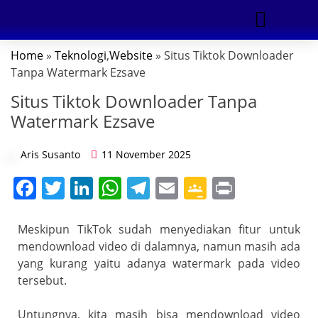
Home
»
Teknologi
,
Website
» Situs Tiktok Downloader
DIGITAL MARKETING
Tanpa Watermark Ezsave
Situs Tiktok Downloader Tanpa
Watermark Ezsave
Aris Susanto
11 November 2025
F
T
Li
W
T
E
G
Pr
a
w
n
h
el
m
o
in
c
itt
k
at
e
ai
o
t
Meskipun TikTok sudah menyediakan fitur untuk
mendownload video di dalamnya, namun masih ada
e
er
e
s
gr
l
gl
yang kurang yaitu adanya watermark pada video
b
dI
A
a
e
tersebut.
o
n
p
m
Cl
Untungnya, kita masih bisa mendownload video