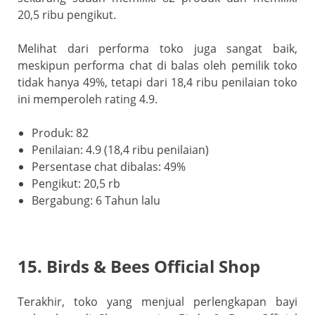
20,5 ribu pengikut.
Melihat dari performa toko juga sangat baik,
meskipun performa chat di balas oleh pemilik toko
tidak hanya 49%, tetapi dari 18,4 ribu penilaian toko
ini memperoleh rating 4.9.
Produk: 82
Penilaian: 4.9 (18,4 ribu penilaian)
Persentase chat dibalas: 49%
Pengikut: 20,5 rb
Bergabung: 6 Tahun lalu
15. Birds & Bees Official Shop
Terakhir, toko yang menjual perlengkapan bayi