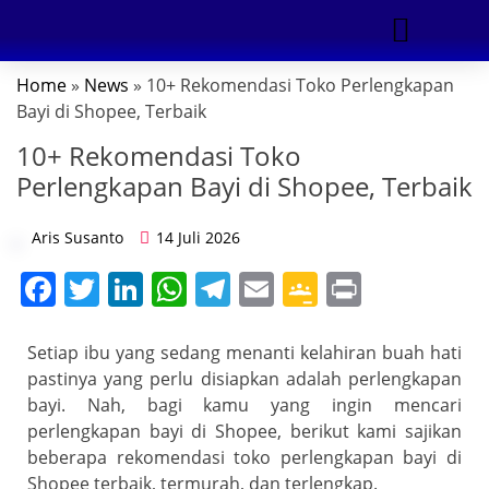
Home
»
News
» 10+ Rekomendasi Toko Perlengkapan
DIGITAL MARKETING
Bayi di Shopee, Terbaik
10+ Rekomendasi Toko
Perlengkapan Bayi di Shopee, Terbaik
Aris Susanto
14 Juli 2026
F
T
Li
W
T
E
G
Pr
a
w
n
h
el
m
o
in
c
itt
k
at
e
ai
o
t
Setiap ibu yang sedang menanti kelahiran buah hati
pastinya yang perlu disiapkan adalah perlengkapan
e
er
e
s
gr
l
gl
bayi. Nah, bagi kamu yang ingin mencari
b
dI
A
a
e
perlengkapan bayi di Shopee, berikut kami sajikan
o
n
p
m
Cl
beberapa rekomendasi toko perlengkapan bayi di
Shopee terbaik, termurah, dan terlengkap.