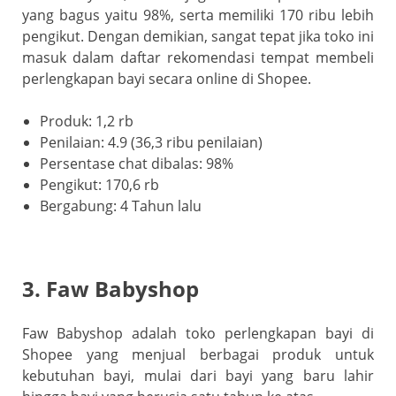
yang bagus yaitu 98%, serta memiliki 170 ribu lebih
pengikut. Dengan demikian, sangat tepat jika toko ini
masuk dalam daftar rekomendasi tempat membeli
perlengkapan bayi secara online di Shopee.
Produk: 1,2 rb
Penilaian: 4.9 (36,3 ribu penilaian)
Persentase chat dibalas: 98%
Pengikut: 170,6 rb
Bergabung: 4 Tahun lalu
3. Faw Babyshop
Faw Babyshop adalah toko perlengkapan bayi di
Shopee yang menjual berbagai produk untuk
kebutuhan bayi, mulai dari bayi yang baru lahir