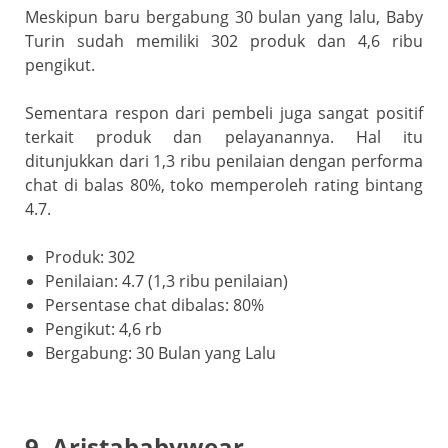
Meskipun baru bergabung 30 bulan yang lalu, Baby
Turin sudah memiliki 302 produk dan 4,6 ribu
pengikut.
Sementara respon dari pembeli juga sangat positif
terkait produk dan pelayanannya. Hal itu
ditunjukkan dari 1,3 ribu penilaian dengan performa
chat di balas 80%, toko memperoleh rating bintang
4.7.
Produk: 302
Penilaian: 4.7 (1,3 ribu penilaian)
Persentase chat dibalas: 80%
Pengikut: 4,6 rb
Bergabung: 30 Bulan yang Lalu
9. Aristababywear