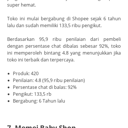
super hemat.
Toko ini mulai bergabung di Shopee sejak 6 tahun
lalu dan sudah memiliki 133,5 ribu pengikut.
Berdasarkan 95,9 ribu penilaian dari pembeli
dengan persentase chat dibalas sebesar 92%, toko
ini memperoleh bintang 4.8 yang menunjukkan jika
toko ini terbaik dan terpercaya.
Produk: 420
Penilaian: 4.8 (95,9 ribu penilaian)
Persentase chat di balas: 92%
Pengikut: 133,5 rb
Bergabung: 6 Tahun lalu
7. Memei Baby Shop