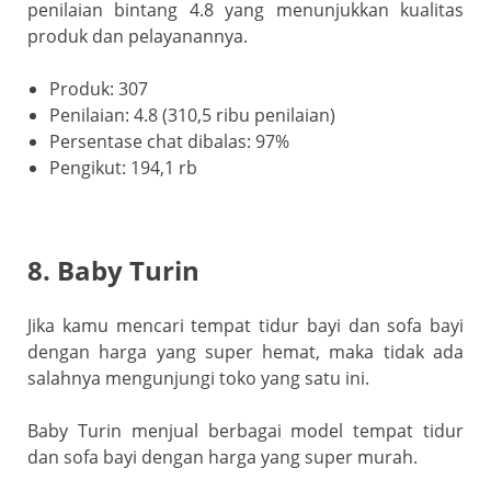
penilaian bintang 4.8 yang menunjukkan kualitas
produk dan pelayanannya.
Produk: 307
Penilaian: 4.8 (310,5 ribu penilaian)
Persentase chat dibalas: 97%
Pengikut: 194,1 rb
8. Baby Turin
Jika kamu mencari tempat tidur bayi dan sofa bayi
dengan harga yang super hemat, maka tidak ada
salahnya mengunjungi toko yang satu ini.
Baby Turin menjual berbagai model tempat tidur
dan sofa bayi dengan harga yang super murah.