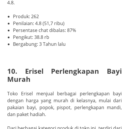
4.8.
Produk: 262
Penilaian: 4.8 (51,7 ribu)
Persentase chat dibalas: 87%
Pengikut: 38.8 rb
Bergabung: 3 Tahun lalu
10. Erisel Perlengkapan Bayi
Murah
Toko Erisel menjual berbagai perlengkapan bayi
dengan harga yang murah di kelasnya, mulai dari
pakaian bayi, popok, pispot, perlengkapan mandi,
dan paket hadiah.
Dari berbagai kategori produk di toko ini, terdiri dari