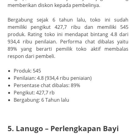
memberikan diskon kepada pembelinya.
Bergabung sejak 6 tahun lalu, toko ini sudah
memiliki pengikut 427,7 ribu dan memiliki 545
produk. Rating toko ini mendapat bintang 4.8 dari
934,4 ribu penilaian. Performa chat dibalas yaitu
89% yang berarti pemilik toko aktif membalas
respon dari pembeli.
Produk: 545
Penilaian: 4.8 (934,4 ribu peniaian)
Persentase chat dibalas: 89%
Pengikut: 427,7 rb
Bergabung: 6 Tahun lalu
5. Lanugo – Perlengkapan Bayi