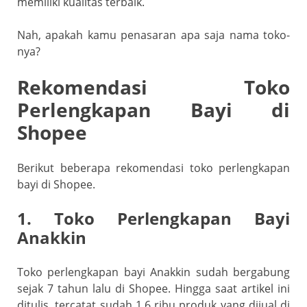
memiliki kualitas terbaik.
Nah, apakah kamu penasaran apa saja nama toko-
nya?
Rekomendasi Toko
Perlengkapan Bayi di
Shopee
Berikut beberapa rekomendasi toko perlengkapan
bayi di Shopee.
1. Toko Perlengkapan Bayi
Anakkin
Toko perlengkapan bayi Anakkin sudah bergabung
sejak 7 tahun lalu di Shopee. Hingga saat artikel ini
ditulis, tercatat sudah 1,6 ribu produk yang dijual di