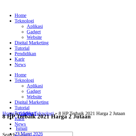
Home
Teknologi
Aplikasi
Gadget
Website
Digital Marketing
Tutorial
Pendidikan
Karir
News
Home
Teknologi
Aplikasi
Gadget
Website
Digital Marketing
Tutorial
Pendidikan
Home
»
Gadget
,
Teknologi
» 8 HP Terbaik 2021 Harga 2 Jutaan
8 HP Terbaik 2021 Harga 2 Jutaan
Karir
News
Ismail
23 Maret 2026
Search