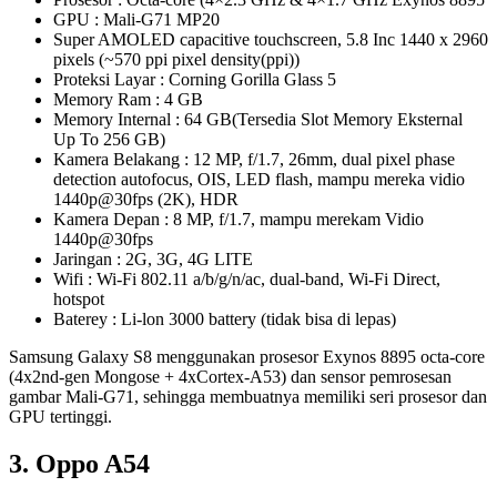
GPU : Mali-G71 MP20
Super AMOLED capacitive touchscreen, 5.8 Inc 1440 x 2960
pixels (~570 ppi pixel density(ppi))
Proteksi Layar : Corning Gorilla Glass 5
Memory Ram : 4 GB
Memory Internal : 64 GB(Tersedia Slot Memory Eksternal
Up To 256 GB)
Kamera Belakang : 12 MP, f/1.7, 26mm, dual pixel phase
detection autofocus, OIS, LED flash, mampu mereka vidio
1440p@30fps (2K), HDR
Kamera Depan : 8 MP, f/1.7, mampu merekam Vidio
1440p@30fps
Jaringan : 2G, 3G, 4G LITE
Wifi : Wi-Fi 802.11 a/b/g/n/ac, dual-band, Wi-Fi Direct,
hotspot
Baterey : Li-lon 3000 battery (tidak bisa di lepas)
Samsung Galaxy S8 menggunakan prosesor Exynos 8895 octa-core
(4x2nd-gen Mongose + 4xCortex-A53) dan sensor pemrosesan
gambar Mali-G71, sehingga membuatnya memiliki seri prosesor dan
GPU tertinggi.
3. Oppo A54