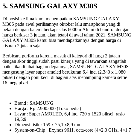
5. SAMSUNG GALAXY M30S
Di posisi ke lima kami menempatkan SAMSUNG GALAXY
M30S pada awal perilisannya oktober lalu smartphone yang di
bekali dengan baterei berkapasitas 6000 mAh ini di bandrol dengan
harga berkisar 3 jutaan, akan tetapi di awal tahun 2021, SAMSUNG
GALAXY M30S kamu bisa mendapatkannya dengan harga di
kisaran 2 jutaan saja.
Berbicara performa karena masuk di kategori di harga 2 jutaan
dengan skor tinggi sudah pasti kinerja yang di tawarkan sangatlah
baik. Jika di lihat bagian depannya, SAMSUNG GALAXY M30S
mengusung layar super amoled berukuran 6,4 inci (2.340 x 1.080
piksel) dengan poni kecil di bagian atas menampung kamera selfie
16 megapixel.
Brand : SAMSUNG
Harga : Rp 2.900.000 (Toko pedia)
Layar : Super AMOLED, 6,4 inc, 720 x 1520 piksel, rasio
19,5:9
Dimensi fisik : 159 x 75,1 x8,9 mm
System-on-Chip : Exynos 9611, octa-core (4×2,3 GHz, 4×1,7