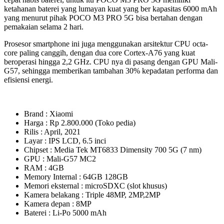
ketahanan baterei yang lumayan kuat yang ber kapasitas 6000 mAh
yang menurut pihak POCO M3 PRO 5G bisa bertahan dengan
pemakaian selama 2 hari.
Prosesor smartphone ini juga menggunakan arsitektur CPU octa-
core paling canggih, dengan dua core Cortex-A76 yang kuat
beroperasi hingga 2,2 GHz. CPU nya di pasang dengan GPU Mali-
G57, sehingga memberikan tambahan 30% kepadatan performa dan
efisiensi energi.
Brand : Xiaomi
Harga : Rp 2.800.000 (Toko pedia)
Rilis : April, 2021
Layar : IPS LCD, 6.5 inci
Chipset : Media Tek MT6833 Dimensity 700 5G (7 nm)
GPU : Mali-G57 MC2
RAM : 4GB
Memory Internal : 64GB 128GB
Memori eksternal : microSDXC (slot khusus)
Kamera belakang : Triple 48MP, 2MP,2MP
Kamera depan : 8MP
Baterei : Li-Po 5000 mAh