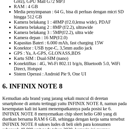
GHz), GPU Mall G72 MP3
RAM : 4 GB
Media penyimpanan : 64 G, bisa di perluas dengan micri SD
hingga 512 GB
Kamera belakang 1 : 48MP (f/2.0,lensa wide), PDAF
Kamera belakang 2 : 8MP (f/2.2), ultrawide
Kamera belakang 3 : 5MP(f/2.2), ultra wide
Kamera depan : 16 MP(f/2.0)
Kapasitas Bateri : 6.000 mAh, fast charging 15W
Konektor : USB type-C, 3,5mm audio jack
GPS : Ya, A-GPS, GLONASS,BDS
Kartu SIM : Dual-SIM (nano)
Konektifitas : 4G, Wi-Fi 802.11 b/g/n, Bluetooth 5.0, WiFi
Direct, Hotspot
Sistem Operasi : Android Pie 9, One UI
6. INFINIX NOTE 8
Kemudian ada brand yang jarang sekali muncul di deretan
smartphone di antutu tertinggi yaitu INFINIX NOTE 8, namun pada
kesempatan kali ini kami menempatkannya pada posisi ke 6.
INFINIX NOTE 8 menyematkan chip sheet helio G80 yang di
duetkan bersama RAM 6 GB, sehingga dengan kerja sama tersebut
INFINIX NOTE 8 sukses ludes di beli oleh para konsumen