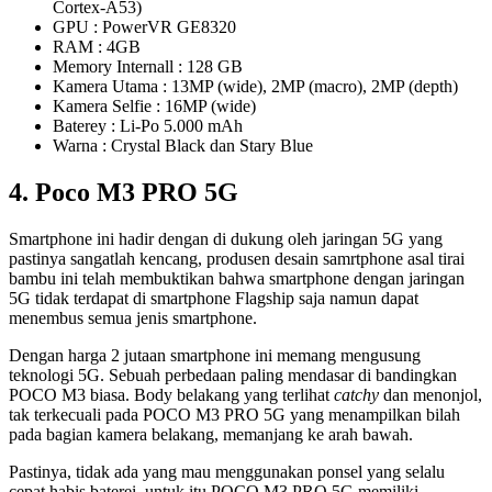
Cortex-A53)
GPU : PowerVR GE8320
RAM : 4GB
Memory Internall : 128 GB
Kamera Utama : 13MP (wide), 2MP (macro), 2MP (depth)
Kamera Selfie : 16MP (wide)
Baterey : Li-Po 5.000 mAh
Warna : Crystal Black dan Stary Blue
4. Poco M3 PRO 5G
Smartphone ini hadir dengan di dukung oleh jaringan 5G yang
pastinya sangatlah kencang, produsen desain samrtphone asal tirai
bambu ini telah membuktikan bahwa smartphone dengan jaringan
5G tidak terdapat di smartphone Flagship saja namun dapat
menembus semua jenis smartphone.
Dengan harga 2 jutaan smartphone ini memang mengusung
teknologi 5G. Sebuah perbedaan paling mendasar di bandingkan
POCO M3 biasa. Body belakang yang terlihat
catchy
dan menonjol,
tak terkecuali pada POCO M3 PRO 5G yang menampilkan bilah
pada bagian kamera belakang, memanjang ke arah bawah.
Pastinya, tidak ada yang mau menggunakan ponsel yang selalu
cepat habis baterei, untuk itu POCO M3 PRO 5G memiliki