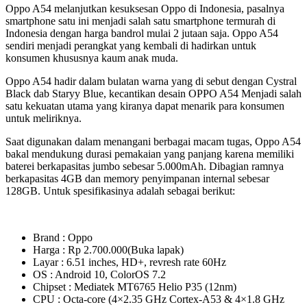
Oppo A54 melanjutkan kesuksesan Oppo di Indonesia, pasalnya
smartphone satu ini menjadi salah satu smartphone termurah di
Indonesia dengan harga bandrol mulai 2 jutaan saja. Oppo A54
sendiri menjadi perangkat yang kembali di hadirkan untuk
konsumen khususnya kaum anak muda.
Oppo A54 hadir dalam bulatan warna yang di sebut dengan Cystral
Black dab Staryy Blue, kecantikan desain OPPO A54 Menjadi salah
satu kekuatan utama yang kiranya dapat menarik para konsumen
untuk meliriknya.
Saat digunakan dalam menangani berbagai macam tugas, Oppo A54
bakal mendukung durasi pemakaian yang panjang karena memiliki
baterei berkapasitas jumbo sebesar 5.000mAh. Dibagian ramnya
berkapasitas 4GB dan memory penyimpanan internal sebesar
128GB. Untuk spesifikasinya adalah sebagai berikut:
Brand : Oppo
Harga : Rp 2.700.000(Buka lapak)
Layar : 6.51 inches, HD+, revresh rate 60Hz
OS : Android 10, ColorOS 7.2
Chipset : Mediatek MT6765 Helio P35 (12nm)
CPU : Octa-core (4×2.35 GHz Cortex-A53 & 4×1.8 GHz