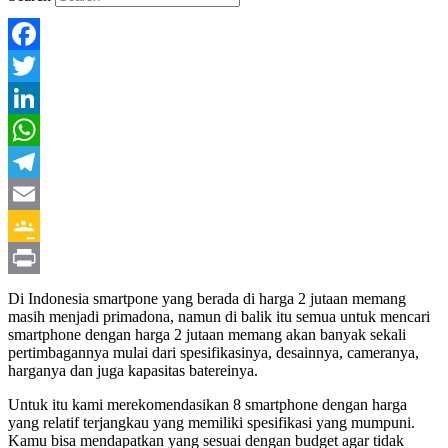
Facebook
Twitter
LinkedIn
WhatsApp
Telegram
Email
Google
Classroom
Print
Di Indonesia smartpone yang berada di harga 2 jutaan memang
masih menjadi primadona, namun di balik itu semua untuk mencari
smartphone dengan harga 2 jutaan memang akan banyak sekali
pertimbagannya mulai dari spesifikasinya, desainnya, cameranya,
harganya dan juga kapasitas batereinya.
Untuk itu kami merekomendasikan 8 smartphone dengan harga
yang relatif terjangkau yang memiliki spesifikasi yang mumpuni.
Kamu bisa mendapatkan yang sesuai dengan budget agar tidak