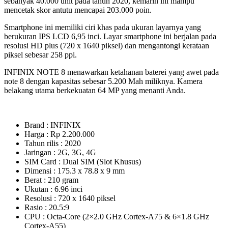
sebanyak 40.000 unit pada tahun 2020, kemarin ini mampu
mencetak skor antutu mencapai 203.000 poin.
Smartphone ini memiliki ciri khas pada ukuran layarnya yang
berukuran IPS LCD 6,95 inci. Layar smartphone ini berjalan pada
resolusi HD plus (720 x 1640 piksel) dan mengantongi kerataan
piksel sebesar 258 ppi.
INFINIX NOTE 8 menawarkan ketahanan baterei yang awet pada
note 8 dengan kapasitas sebesar 5.200 Mah miliknya. Kamera
belakang utama berkekuatan 64 MP yang menanti Anda.
Brand : INFINIX
Harga : Rp 2.200.000
Tahun rilis : 2020
Jaringan : 2G, 3G, 4G
SIM Card : Dual SIM (Slot Khusus)
Dimensi : 175.3 x 78.8 x 9 mm
Berat : 210 gram
Ukutan : 6.96 inci
Resolusi : 720 x 1640 piksel
Rasio : 20.5:9
CPU : Octa-Core (2×2.0 GHz Cortex-A75 & 6×1.8 GHz
Cortex-A55)