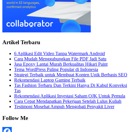
Artikel Terbaru
6 Aplikasi Edit Video Tanpa Watermark Android
Cara Mudah Menggabungkan File PDF Jadi Satu
Jasa Epoxy Lantai Murah Berkualitas Hikari Paint
Tema WordPress Paling Popular di Indonesia
Strategi Terbaik untuk Membuat Konten Unik Berbasis SEO
Rekomendasi Laptop Gaming Terbaik
Tas Fashion Terbaru Dan Terkini Hanya Di Kabul Konveksi
Tas
Rekomendasi Aplikasi Investasi Saham OJK Untuk Pemula
Cara Cepat Mendapatkan Pekerjaan Setelah Lulus Kuliah
Testimoni Mosehat Ampuh Mengobati Penyakit Liver
Follow Me