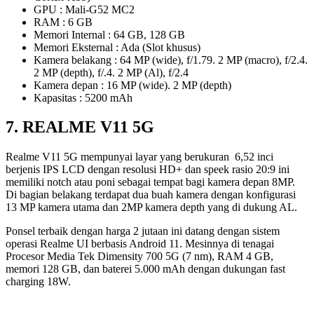
GPU : Mali-G52 MC2
RAM : 6 GB
Memori Internal : 64 GB, 128 GB
Memori Eksternal : Ada (Slot khusus)
Kamera belakang : 64 MP (wide), f/1.79. 2 MP (macro), f/2.4.
2 MP (depth), f/.4. 2 MP (Al), f/2.4
Kamera depan : 16 MP (wide). 2 MP (depth)
Kapasitas : 5200 mAh
7. REALME V11 5G
Realme V11 5G mempunyai layar yang berukuran 6,52 inci
berjenis IPS LCD dengan resolusi HD+ dan speek rasio 20:9 ini
memiliki notch atau poni sebagai tempat bagi kamera depan 8MP.
Di bagian belakang terdapat dua buah kamera dengan konfigurasi
13 MP kamera utama dan 2MP kamera depth yang di dukung AL.
Ponsel terbaik dengan harga 2 jutaan ini datang dengan sistem
operasi Realme UI berbasis Android 11. Mesinnya di tenagai
Procesor Media Tek Dimensity 700 5G (7 nm), RAM 4 GB,
memori 128 GB, dan baterei 5.000 mAh dengan dukungan fast
charging 18W.