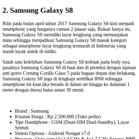
2. Samsung Galaxy S8
Rilis pada bulan april tahun 2017 Samsung Galaxy S8 kini menjadi
smartphone yang harganya cuman 2 jutaan saja, Bukan hanya itu,
Samsung Galaxy S8 memiliki layar lengkung yang memanjakan
mata sehingga menjadikan Samsung Galaxy S8 masuk kategori
sebagai smartphone layar lengkung termurah di Indonesia yang
masih layak untuk di miliki.
Salah satu kelebihan Samsung Galaxy S8 terletak pada body nya,
pasalnya Samsung Galaxy S8 di buat dan di proteksi dengan lapisan
anti gores Corning Gorilla Glass 5 pada bagian depan dan belakang.
Samsung Galaxy S8 juga di lengkapi sertifikat IP68 sehingga
smartphone ini kuat jika berada di dalam air hingga ke dalaman 1
meter dengan durasi batas aman 30 menit.
Brand : Samsung
Kisaran Harga : Rp 2.500.000 (Toko pedia)
Tipe Handphone : GSM (Dual-SIM Dual-Standby), Layar
Sentuh
Sistem Operasi : Android Nougat v7.0
Prosesor : Octa-core (4×2.3 GHz & 4×1.7 GHz Exynos 8895