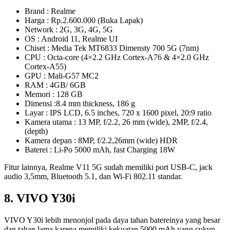
Brand : Realme
Harga : Rp.2.600.000 (Buka Lapak)
Network : 2G, 3G, 4G, 5G
OS : Android 11, Realme UI
Chiset : Media Tek MT6833 Dimensty 700 5G (7nm)
CPU : Octa-core (4×2.2 GHz Cortex-A76 & 4×2.0 GHz
Cortex-A55)
GPU : Mali-G57 MC2
RAM : 4GB/ 6GB
Memori : 128 GB
Dimensi :8.4 mm thickness, 186 g
Layar : IPS LCD, 6.5 inches, 720 x 1600 pixel, 20:9 ratio
Kamera utama : 13 MP, f/2.2, 26 mm (wide), 2MP, f/2.4,
(depth)
Kamera depan : 8MP, f/2.2,26mm (wide) HDR
Baterei : Li-Po 5000 mAh, fast Charging 18W
Fitur lainnya, Realme V11 5G sudah memiliki port USB-C, jack
audio 3,5mm, Bluetooth 5.1, dan Wi-Fi 802.11 standar.
8. VIVO Y30i
VIVO Y30i lebih menonjol pada daya tahan batereinya yang besar
dan tahan lama karena memiliki kekuatan 5000 mAh yang cukup