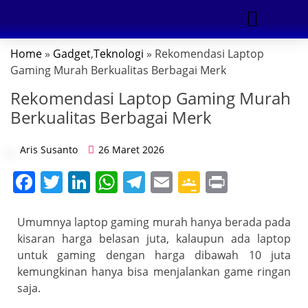
Home
»
Gadget
,
Teknologi
» Rekomendasi Laptop
DIGITAL MARKETING
Gaming Murah Berkualitas Berbagai Merk
Rekomendasi Laptop Gaming Murah
Berkualitas Berbagai Merk
Aris Susanto
26 Maret 2026
F
T
Li
W
T
E
G
Pr
a
w
n
h
el
m
o
in
c
itt
k
at
e
ai
o
t
Umumnya laptop gaming murah hanya berada pada
kisaran harga belasan juta, kalaupun ada laptop
e
er
e
s
gr
l
gl
untuk gaming dengan harga dibawah 10 juta
b
dI
A
a
e
kemungkinan hanya bisa menjalankan game ringan
o
n
p
m
Cl
saja.