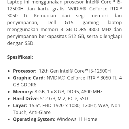
Laptop ini menggunakan prosesor Intel® Core™ i5-
12500H dan kartu grafis NVIDIA® GeForce RTX™
3050 Ti. Kemudian dari segi memori dan
penyimpanan, Dell G15 gaming laptop
menggunakan memori 8 GB DDR5 4800 MHz dan
penyimpanan berkapasitas 512 GB, serta dilengkapi
dengan SSD.
Spesifikasi:
Processor:
12th Gen Intel® Core™ i5-12500H
Graphic Card:
NVIDIA® GeForce RTX™ 3050 Ti, 4
GB GDDR6
Memory:
8 GB, 1 x 8 GB, DDR5, 4800 MHz
Hard Drive:
512 GB, M.2, PCIe, SSD
Layar:
15.6″, FHD 1920 x 1080, 120Hz, WVA, Non-
Touch, Anti-Glare
Operating System:
Windows 11 Home