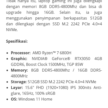
Tidak hanya itu, laptop gaming ini juga dilengkapi
dengan memori 8GB DDR5-4800Mhz dan bisa di
upgrade hingga 16GB. Selain itu, ia juga
menggunakan penyimpanan berkapasitas 512GB
dan dilengkapi dengan SSD M.2 2242 PCIe 4.0×4
NVMe.
Spesifikasi:
Processor:
AMD Ryzen™ 7 6800H
Graphic:
NVIDIA® GeForce® RTX3050 4GB
GDDR6, Boost Clock 1500MHz, TGP 85W
Memory:
8GB DDR5-4800Mhz / 16GB DDR5-
4800MHz
Storage:
512GB SSD M.2 2242 PCIe 4.0×4 NVMe
Layar:
15.6″ FHD (1920×1080) IPS 300nits Anti-
glare, 165Hz, 100% sRGB
OS:
Windows 11 Home