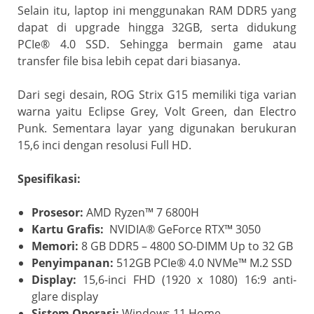
Selain itu, laptop ini menggunakan RAM DDR5 yang
dapat di upgrade hingga 32GB, serta didukung
PCIe® 4.0 SSD. Sehingga bermain game atau
transfer file bisa lebih cepat dari biasanya.
Dari segi desain, ROG Strix G15 memiliki tiga varian
warna yaitu Eclipse Grey, Volt Green, dan Electro
Punk. Sementara layar yang digunakan berukuran
15,6 inci dengan resolusi Full HD.
Spesifikasi:
Prosesor:
AMD Ryzen™ 7 6800H
Kartu
Grafis:
NVIDIA® GeForce RTX™ 3050
Memori:
8 GB DDR5 – 4800 SO-DIMM Up to 32 GB
Penyimpanan:
512GB PCIe® 4.0 NVMe™ M.2 SSD
Display:
15,6-inci FHD (1920 x 1080) 16:9 anti-
glare display
Sistem Operasi:
Windows 11 Home