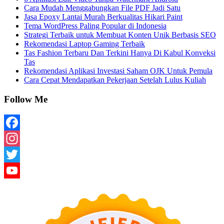
Cara Mudah Menggabungkan File PDF Jadi Satu
Jasa Epoxy Lantai Murah Berkualitas Hikari Paint
Tema WordPress Paling Popular di Indonesia
Strategi Terbaik untuk Membuat Konten Unik Berbasis SEO
Rekomendasi Laptop Gaming Terbaik
Tas Fashion Terbaru Dan Terkini Hanya Di Kabul Konveksi
Tas
Rekomendasi Aplikasi Investasi Saham OJK Untuk Pemula
Cara Cepat Mendapatkan Pekerjaan Setelah Lulus Kuliah
Follow Me
Facebook
Instagram
Twitter
YouTube
Channel