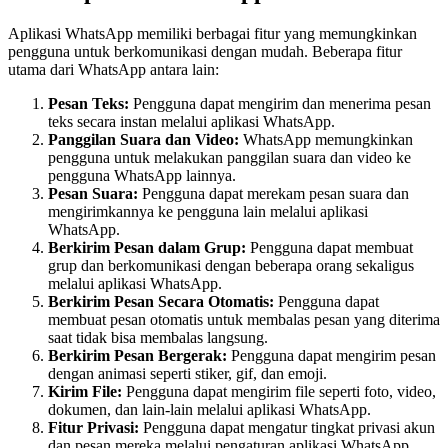
Aplikasi WhatsApp memiliki berbagai fitur yang memungkinkan
pengguna untuk berkomunikasi dengan mudah. Beberapa fitur
utama dari WhatsApp antara lain:
Pesan Teks:
Pengguna dapat mengirim dan menerima pesan
teks secara instan melalui aplikasi WhatsApp.
Panggilan Suara dan Video:
WhatsApp memungkinkan
pengguna untuk melakukan panggilan suara dan video ke
pengguna WhatsApp lainnya.
Pesan Suara:
Pengguna dapat merekam pesan suara dan
mengirimkannya ke pengguna lain melalui aplikasi
WhatsApp.
Berkirim Pesan dalam Grup:
Pengguna dapat membuat
grup dan berkomunikasi dengan beberapa orang sekaligus
melalui aplikasi WhatsApp.
Berkirim Pesan Secara Otomatis:
Pengguna dapat
membuat pesan otomatis untuk membalas pesan yang diterima
saat tidak bisa membalas langsung.
Berkirim Pesan Bergerak:
Pengguna dapat mengirim pesan
dengan animasi seperti stiker, gif, dan emoji.
Kirim File:
Pengguna dapat mengirim file seperti foto, video,
dokumen, dan lain-lain melalui aplikasi WhatsApp.
Fitur Privasi:
Pengguna dapat mengatur tingkat privasi akun
dan pesan mereka melalui pengaturan aplikasi WhatsApp.