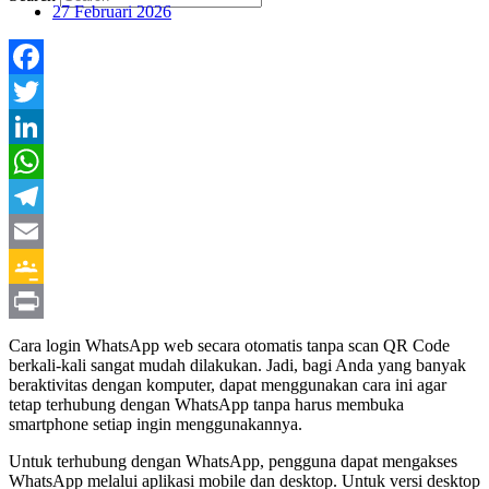
27 Februari 2026
Facebook
Twitter
LinkedIn
WhatsApp
Telegram
Email
Google
Classroom
Print
Cara login WhatsApp web secara otomatis tanpa scan QR Code
berkali-kali sangat mudah dilakukan. Jadi, bagi Anda yang banyak
beraktivitas dengan komputer, dapat menggunakan cara ini agar
tetap terhubung dengan WhatsApp tanpa harus membuka
smartphone setiap ingin menggunakannya.
Untuk terhubung dengan WhatsApp, pengguna dapat mengakses
WhatsApp melalui aplikasi mobile dan desktop. Untuk versi desktop