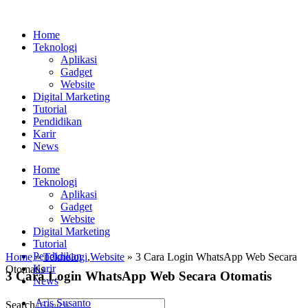
Home
Teknologi
Aplikasi
Gadget
Website
Digital Marketing
Tutorial
Pendidikan
Karir
News
Home
Teknologi
Aplikasi
Gadget
Website
Digital Marketing
Tutorial
Pendidikan
Home
»
Teknologi
,
Website
» 3 Cara Login WhatsApp Web Secara
Karir
Otomatis
3 Cara Login WhatsApp Web Secara Otomatis
News
Aris Susanto
Search