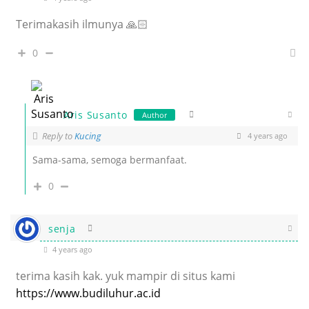
Terimakasih ilmunya 🙏🏻
0
Aris Susanto
Author
Reply to
Kucing
4 years ago
Sama-sama, semoga bermanfaat.
0
senja
4 years ago
terima kasih kak. yuk mampir di situs kami
https://www.budiluhur.ac.id