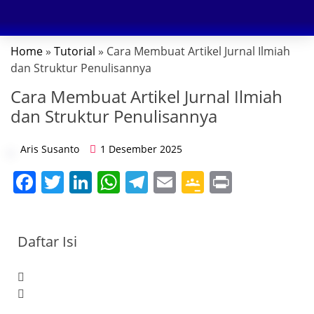
DIGITAL MARKETING
Home
»
Tutorial
» Cara Membuat Artikel Jurnal Ilmiah
dan Struktur Penulisannya
Cara Membuat Artikel Jurnal Ilmiah
dan Struktur Penulisannya
Aris Susanto
1 Desember 2025
F
T
Li
W
T
E
G
Pr
a
w
n
h
el
m
o
in
c
itt
k
at
e
ai
o
t
Daftar Isi
e
er
e
s
gr
l
gl
b
dI
A
a
e
o
n
p
m
Cl