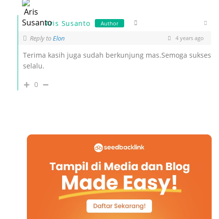
Aris Susanto
Author
Reply to
Elon
4 years ago
Terima kasih juga sudah berkunjung mas.Semoga sukses
selalu.
0