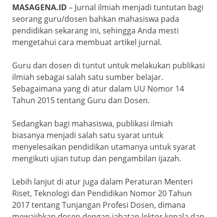
o
p
a
MASAGENA.ID
– Jurnal ilmiah menjadi tuntutan bagi
k
ss
seorang guru/dosen bahkan mahasiswa pada
ro
pendidikan sekarang ini, sehingga Anda mesti
mengetahui cara membuat artikel jurnal.
o
m
Guru dan dosen di tuntut untuk melakukan publikasi
ilmiah sebagai salah satu sumber belajar.
Sebagaimana yang di atur dalam UU Nomor 14
Tahun 2015 tentang Guru dan Dosen.
Sedangkan bagi mahasiswa, publikasi ilmiah
biasanya menjadi salah satu syarat untuk
menyelesaikan pendidikan utamanya untuk syarat
mengikuti ujian tutup dan pengambilan ijazah.
Lebih lanjut di atur juga dalam Peraturan Menteri
Riset, Teknologi dan Pendidikan Nomor 20 Tahun
2017 tentang Tunjangan Profesi Dosen, dimana
mewajibkan dosen dengan jabatan lektor kepala dan