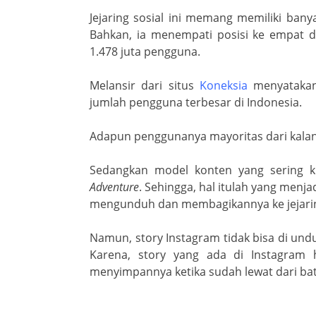
k
ss
Jejaring sosial ini memang memiliki bany
ro
Bahkan, ia menempati posisi ke empat 
1.478 juta pengguna.
o
m
Melansir dari situs
Koneksia
menyatakan
jumlah pengguna terbesar di Indonesia.
Adapun penggunanya mayoritas dari kalang
Sedangkan model konten yang sering k
Adventure
. Sehingga, hal itulah yang menj
mengunduh dan membagikannya ke jejaring
Namun, story Instagram tidak bisa di unduh
Karena, story yang ada di Instagram 
menyimpannya ketika sudah lewat dari ba