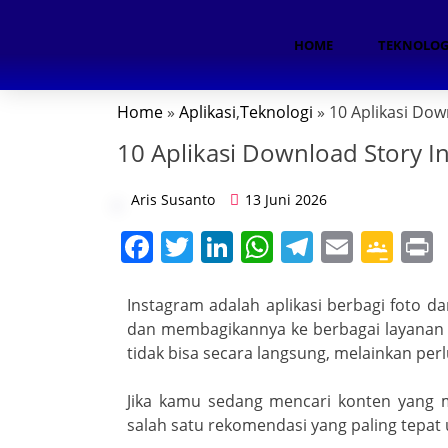
HOME
TEKNOLOG
Home
»
Aplikasi
,
Teknologi
» 10 Aplikasi Dow
10 Aplikasi Download Story I
ok
Aris Susanto
13 Juni 2026
n
F
T
Li
W
T
E
G
a
w
n
h
el
m
o
i
App
c
itt
k
at
e
ai
o
t
Instagram adalah aplikasi berbagi foto
am
dan membagikannya ke berbagai layanan 
e
er
e
s
gr
l
gl
tidak bisa secara langsung, melainkan perl
b
dI
A
a
e
o
n
p
m
Cl
Jika kamu sedang mencari konten yang me
salah satu rekomendasi yang paling tepat 
oom
o
p
a