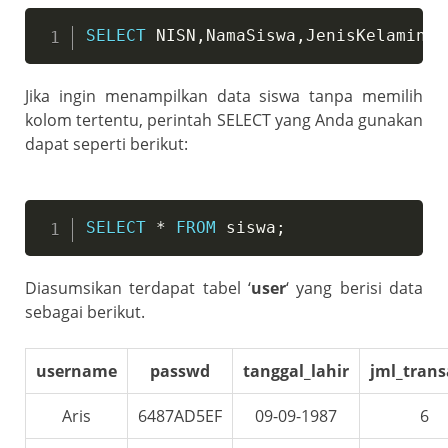
SELECT
 NISN
,
NamaSiswa
,
JenisKelamin 
F
Jika ingin menampilkan data siswa tanpa memilih
kolom tertentu, perintah SELECT yang Anda gunakan
dapat seperti berikut:
SELECT
*
FROM
 siswa
;
Diasumsikan terdapat tabel ‘
user
‘ yang berisi data
sebagai berikut.
username
passwd
tanggal_lahir
jml_trans
Aris
6487AD5EF
09-09-1987
6