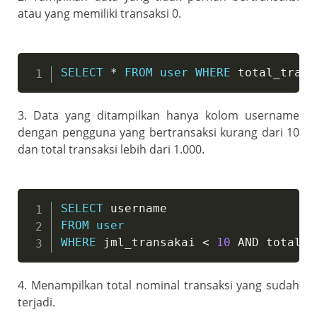
atau yang memiliki transaksi 0.
SELECT
*
FROM
user
WHERE
 total_trans
3. Data yang ditampilkan hanya kolom username
dengan pengguna yang bertransaksi kurang dari 10
dan total transaksi lebih dari 1.000.
SELECT
FROM
user
WHERE
 jml_transakai 
<
10
AND
 total_t
4. Menampilkan total nominal transaksi yang sudah
terjadi.