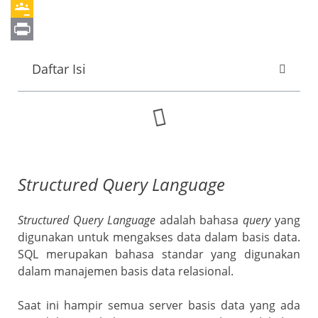
o
t
k
a
e
E
o
e
e
t
l
m
G
k
r
d
s
e
a
o
P
Daftar Isi
I
A
g
i
o
r
n
p
r
l
g
i
p
a
l
n
m
e
t
C
Structured Query Language
l
a
Structured Query Language
adalah bahasa
query
yang
s
digunakan untuk mengakses data dalam basis data.
SQL merupakan bahasa standar yang digunakan
s
dalam manajemen basis data relasional.
r
o
Saat ini hampir semua server basis data yang ada