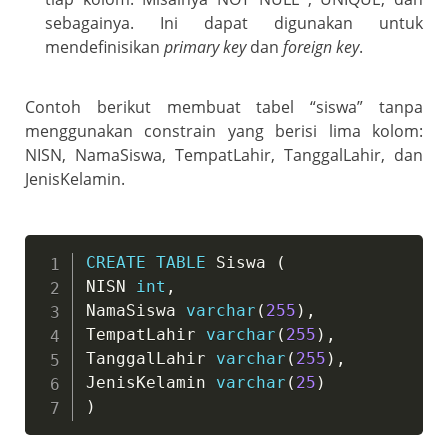
sebagainya. Ini dapat digunakan untuk
mendefinisikan
primary key
dan
foreign key
.
Contoh berikut membuat tabel “siswa” tanpa
menggunakan constrain yang berisi lima kolom:
NISN, NamaSiswa, TempatLahir, TanggalLahir, dan
JenisKelamin.
CREATE
TABLE
 Siswa 
(
NISN 
int
,
NamaSiswa 
varchar
(
255
)
,
TempatLahir 
varchar
(
255
)
,
TanggalLahir 
varchar
(
255
)
,
JenisKelamin 
varchar
(
25
)
)