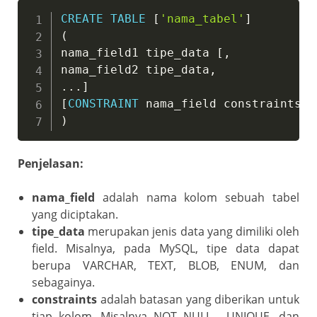
CREATE
TABLE
[
'nama_tabel'
]
(
nama_field1 tipe_data 
[
,
nama_field2 tipe_data
,
.
.
.
]
[
CONSTRAINT
 nama_field constraints
]
)
Penjelasan:
nama_field
adalah nama kolom sebuah tabel
yang diciptakan.
tipe_data
merupakan jenis data yang dimiliki oleh
field. Misalnya, pada MySQL, tipe data dapat
berupa VARCHAR, TEXT, BLOB, ENUM, dan
sebagainya.
constraints
adalah batasan yang diberikan untuk
tiap kolom. Misalnya NOT NULL , UNIQUE, dan