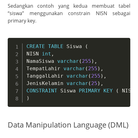
Sedangkan contoh yang kedua membuat tabel
“siswa” menggunakan constrain NISN sebagai
primary key.
CREATE
TABLE
 Siswa 
(
NISN 
int
,
NamaSiswa 
varchar
(
255
)
,
TempatLahir 
varchar
(
255
)
,
TanggalLahir 
varchar
(
255
)
,
JenisKelamin 
varchar
(
25
)
,
CONSTRAINT
 Siswa 
PRIMARY
KEY
(
 NISN 
)
Data Manipulation Language (DML)