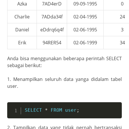
Azka
7AD4erD
09-09-1995
0
Charlie
7ADda34f
02-04-1995
24
Daniel
eDdrq6q4f
02-06-1995
3
Erik
94RER54
02-06-1999
34
Anda bisa menggunakan beberapa perintah SELECT
sebagai berikut:
1. Menampilkan seluruh data yanga didalam tabel
user.
SELECT
*
FROM
user
;
2. Tampilkan data yang tidak pernah bertransaksi