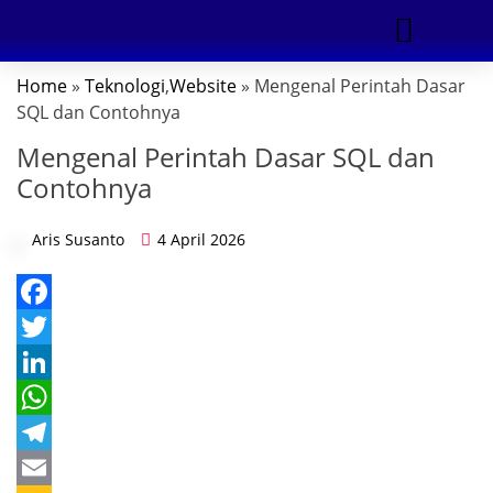
Home
»
Teknologi
,
Website
» Mengenal Perintah Dasar
DIGITAL MARKETING
SQL dan Contohnya
Mengenal Perintah Dasar SQL dan
Contohnya
Aris Susanto
4 April 2026
F
a
T
c
w
L
e
i
i
W
b
t
n
h
T