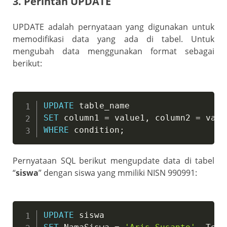
3. Perintah UPDATE
UPDATE adalah pernyataan yang digunakan untuk
memodifikasi data yang ada di tabel. Untuk
mengubah data menggunakan format sebagai
berikut:
UPDATE
SET
 column1 
=
 value1
,
 column2 
=
 valu
WHERE
 condition
;
Pernyataan SQL berikut mengupdate data di tabel
“
siswa
” dengan siswa yang mmiliki NISN 990991:
UPDATE