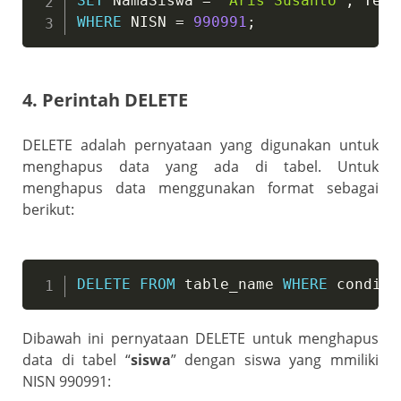
SET
 NamaSiswa 
=
'Aris Susanto'
,
 Temp
WHERE
 NISN 
=
990991
;
4. Perintah DELETE
DELETE adalah pernyataan yang digunakan untuk
menghapus data yang ada di tabel. Untuk
menghapus data menggunakan format sebagai
berikut:
DELETE
FROM
 table_name 
WHERE
 conditi
Dibawah ini pernyataan DELETE untuk menghapus
data di tabel “
siswa
” dengan siswa yang mmiliki
NISN 990991: